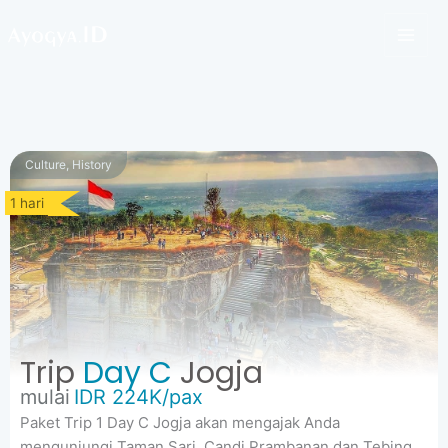
Lewati
ke
konten
Culture, History
1 hari
Trip
Day C
Jogja
mulai
IDR 224K/pax
Paket Trip 1 Day C Jogja akan mengajak Anda
mengunjungi Taman Sari, Candi Prambanan dan Tebing