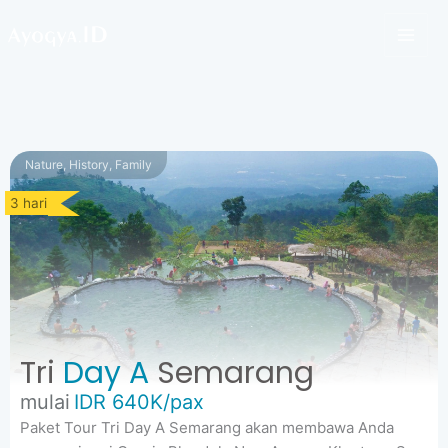
Lewati
ke
konten
Nature, History, Family
3 hari
Tri
Day A
Semarang
mulai
IDR 640K/pax
Paket Tour Tri Day A Semarang akan membawa Anda