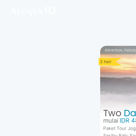
Lewati
ke
konten
Adventure, Nature
2 hari
Two
Da
mulai
IDR 4
Paket Tour Jo
Seribu Batu Son