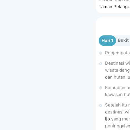
Taman Pelangi 
Bukit
Hari 1
Penjemputan
Destinasi w
wisata deng
dan hutan lu
Kemudian m
kawasan hut
Setelah itu
destinasi wi
Ijo
yang meru
peninggalan