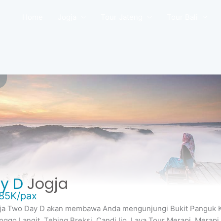
Home
Jogja
Tour Jateng
Tour Bali
y D
Jogja
85K/pax
gja Two Day D akan membawa Anda mengunjungi Bukit Panguk 
ggo Langit, Tebing Breksi, Candi Ijo, Lava Tour Merapi, Merapi