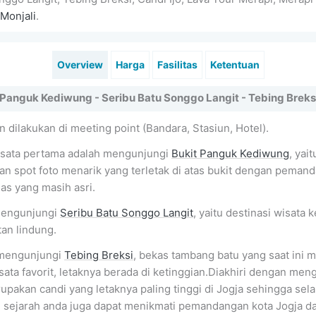
Monjali
.
Overview
Harga
Fasilitas
Ketentuan
 Panguk Kediwung - Seribu Batu Songgo Langit - Tebing Breksi 
 dilakukan di meeting point (Bandara, Stasiun, Hotel).
isata pertama adalah mengunjungi
Bukit Panguk Kediwung
, yai
an spot foto menarik yang terletak di atas bukit dengan peman
as yang masih asri.
engunjungi
Seribu Batu Songgo Langit
, yaitu destinasi wisata 
an lindung.
 mengunjungi
Tebing Breksi
, bekas tambang batu yang saat ini m
sata favorit, letaknya berada di ketinggian.Diakhiri dengan me
pakan candi yang letaknya paling tinggi di Jogja sehingga sel
 sejarah anda juga dapat menikmati pemandangan kota Jogja dar