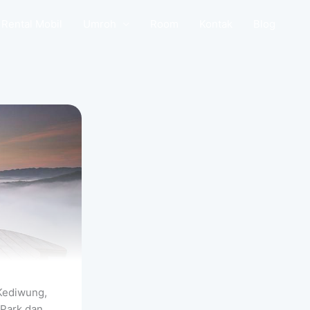
Rental Mobil
Umroh
Room
Kontak
Blog
Kediwung,
 Park dan