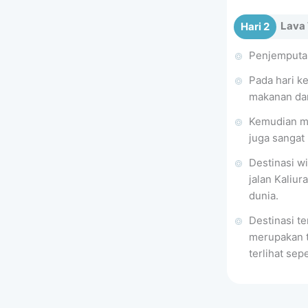
Lava 
Hari 2
Penjemputan
Pada hari k
makanan dan
Kemudian m
juga sangat 
Destinasi w
jalan Kaliu
dunia.
Destinasi te
merupakan t
terlihat sepe