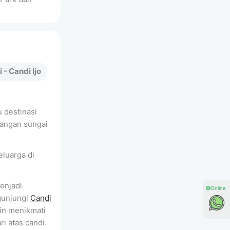
- Candi Ijo
tu destinasi
dangan sungai
keluarga di
enjadi
🟢Online
ngunjungi
Candi
ain menikmati
i atas candi.